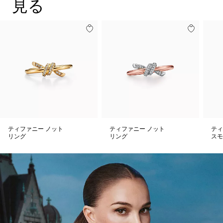
見る
ティファニー ノット
ティファニー ノット
ティ
リング
リング
スモ