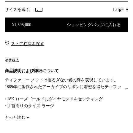
サイズを選ぶ
¥1,595,000
ショッピングバッグに入れる
ショッピングバッグに入れる
ストア在庫を探す​​
消費税込
商品説明および詳細について
ティファニー ノットは揺るぎない愛の絆を表現しています。
1889年に製作されたアーカイブのリボンに着想を得たティファ
ニー ノットは、人生において永遠に紡がれる絆の象徴であり、
18K ローズゴールドにダイヤモンドをセッティング
一人ひとりの大切なつながりを体現しています。艶やかな18K
手首周りのサイズ ラージ
ローズゴールドで作り上げられ、手作業でより一層美しい光沢
内周 6.75インチ（約 17.1cm）
に磨き上げられたワイヤー バングル。ティファニーの厳格な基
もっと読む
ダイヤモンド 合計 0.79カラット
準を満たすために厳選された一つひとつのラウンド ブリリアン
商品番号:69345050
ト ダイヤモンドは、輝きを最大限に引き出すために手作業で精