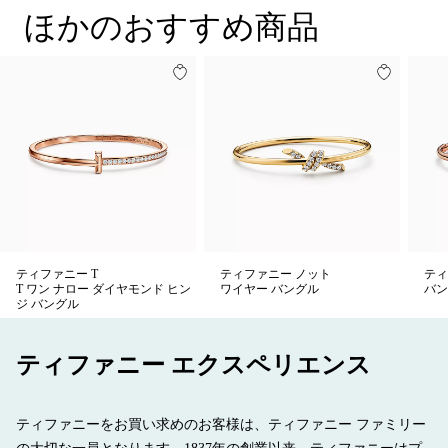
巧な角度にセッティングされています。一つで身に着けること
ほかのおすすめ商品
も、クラシックなシェイプのバングルとの独創性にあふれた組
み合わせを楽しむこともできるデザインです。
ティファニー T
ティファニー ノット
ティ
T ワン ナロー ダイヤモンド ヒン
ワイヤー バングル
バン
ジ バングル
ティファニー エクスペリエンス
ティファニーをお買い求めのお客様は、ティファニー ファミリー