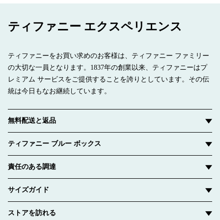
にセッティングされています。一つで身に着けることも、クラ
シックなシェイプのバングルとの独創性にあふれた組み合わせ
ティファニー エクスペリエンス
を楽しむこともできるデザインです。
ティファニーをお買い求めのお客様は、ティファニー ファミリー
の大切な一員となります。1837年の創業以来、ティファニーはプ
レミアム サービスをご提供することを誇りとしています。その伝
統は今日もなお継続しています。
無料配送と返品
ティファニー ブルー ボックス
責任のある調達
サイズガイド
ストアを訪れる