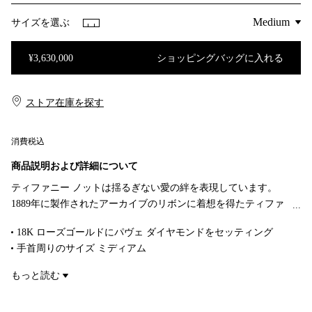
サイズを選ぶ
¥3,630,000
ショッピングバッグに入れる
ショッピングバッグに入れる
ストア在庫を探す​​
消費税込
商品説明および詳細について
ティファニー ノットは揺るぎない愛の絆を表現しています。
1889年に製作されたアーカイブのリボンに着想を得たティファ
ニー ノットは、人生において永遠に紡がれる絆の象徴であり、
18K ローズゴールドにパヴェ ダイヤモンドをセッティング
一人ひとりの大切なつながりを体現しています。艶やかな18K
手首周りのサイズ ミディアム
ローズゴールドで作り上げられ、手作業でより一層美しい光沢
内周 6.25インチ（約 15.9cm）
に磨き上げられたバングル。ティファニーの厳格な基準を満た
もっと読む
ダイヤモンド 合計 1.90カラット
すために厳選された一つひとつのラウンド ブリリアント ダイヤ
商品番号:74153046
モンドは、輝きを最大限に引き出すために手作業で精巧な角度