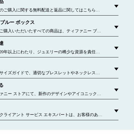
品
のご購入に関する無料配送と返品に関してはこちらを
 ブルー ボックス
ご購入いただいたすべての商品は、ティファニー ブル
包んでお届けいたします。この有名なパッケージが誕生
達
6年に遡ります。今ではすべてのブルー ボックスおよびブ
、持続可能な材料や再生紙から作られています。 詳しく
20年以上にわたり、ジュエリーの稀少な資源を責任を
ことに専念してきました。 詳しく見る
サイズガイドで、適切なブレスレットやネックレス、
をご確認ください。
る
uthoredContent.sizeGuideDefaultCategoryName='rings';if(!window.dataLayer.
authoredContent.ringsSizeGuideExperienc
ァニー ストアにて、新作のデザインやアイコニックな
どをご覧ください。 お近くのティファニー ストアはこ
クライアント サービス エキスパートは、お客様のあら
わせてパーソナライズされたサービスをご提供しま
ご相談や、ギフト選び、お気軽な個別のアポイントメ