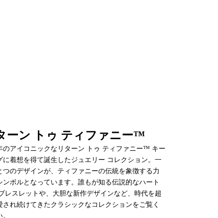
手入れや修理サービスなど、担当者がいつでもお手伝
 お問い合わせください
ターン トゥ ティファニー™
66年のアイコニックなリターン トゥ ティファニー™ キー
グに着想を得て誕生したジュエリー コレクション。一
とつのデザインが、ティファニーの伝統を象徴する力
シンボルとなっています。誰もが知る伝説的なハート
 ブレスレットや、大胆な新作デザインなど、時代を超
愛され続けてきたクラシックなコレクションをご覧く
い。