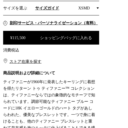
サイズを選ぶ
サイズガイド
XSMD
刻印サービス・パーソナライゼーション（有料）
¥115,500
ショッピングバッグに入れる
消費税込
ショッピングバッグに入れる
ストア在庫を探す​​
商品説明および詳細について
ティファニーが1966年に発表したキーリングに着想
を得たリターン トゥ ティファニー™ コレクション
は、ティファニーならではの象徴的なモチーフで知
られています。調節可能なティファニー ブルー コ
ードに18K イエローゴールドのハート タグがあし
らわれた、優美なブレスレットです。一つで身に着
けることも、他のティファニー ブレスレットと重
ねて存在感を放つルックに仕上げることもできる繊