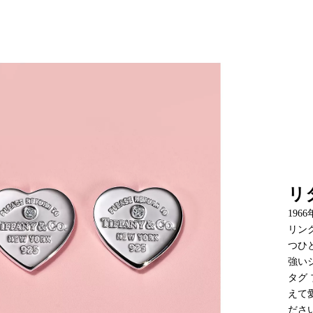
ント、商品のお
いいたします。
リ
19
リン
つひ
強い
タグ
えて
ださ