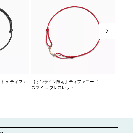
トゥ ティファ
【オンライン限定】ティファニー T
リターン
スマイル ブレスレット
ミニ ハ