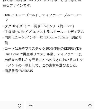
細なデザインです。
18K イエローゴールド、ティファニー ブルー コー
ド
タグ サイズ ミニ：長さ 0.5インチ（約 1.3cm）
手首周りのサイズ エクストラスモール～ミディアム
内周 5.25～6.5インチ（約 13.3cm～16.5cm）調節可
能
コードは海洋プラスチック100%使用のREPREVE®
Our Ocean™再生ポリエステル製。ティファニーは、
自然界の美しさを守ることへの長きにわたるコミッ
トメントの一環として、この素材を選びました。
商品番号:74856845
New