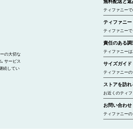
無料配送と返
ティファニーで
ご覧ください。
ティファニー
ティファニーで
ー ボックスに
責任のある調
したのは188
ルー バッグが
ティファニーは
リーの大切な
見る
持って調達する
ム サービス
サイズガイド
継続してい
ティファニーの
リングのサイズ
ストアを訪れ
window.tiffany.a
{window.tiffany.
お近くのティフ
コレクションな
お問い合わせ
ちら
ティファニーの
ゆるニーズに合
す。婚約指輪の