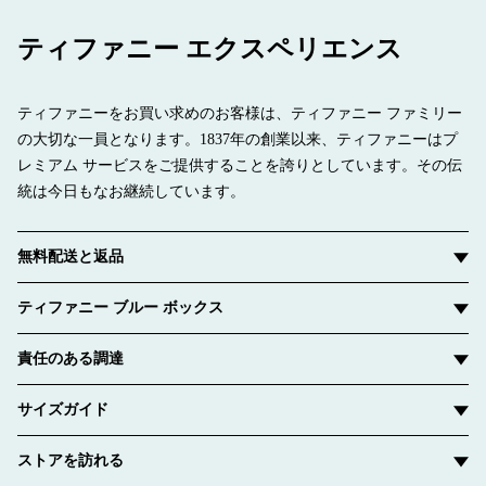
Original designs copyrighted by the Nando and Elsa Peretti Foundation
商品番号:68282594
ティファニー エクスペリエンス
ティファニーをお買い求めのお客様は、ティファニー ファミリー
の大切な一員となります。1837年の創業以来、ティファニーはプ
レミアム サービスをご提供することを誇りとしています。その伝
統は今日もなお継続しています。
無料配送と返品
ティファニー ブルー ボックス
責任のある調達
サイズガイド
ストアを訪れる