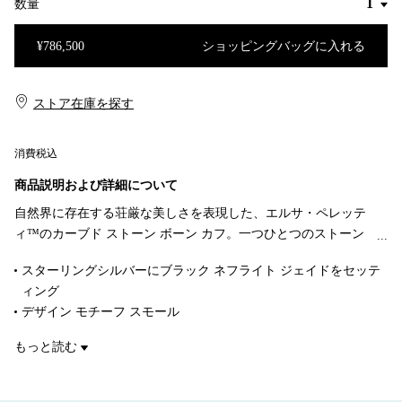
数量
¥786,500
ショッピングバッグに入れる
ショッピングバッグに入れる
ストア在庫を探す​​
消費税込
商品説明および詳細について
自然界に存在する荘厳な美しさを表現した、エルサ・ペレッテ
ィ™のカーブド ストーン ボーン カフ。一つひとつのストーン
を職人が丁寧に彫り上げ、はめ込み、精巧に作り上げていま
スターリングシルバーにブラック ネフライト ジェイドをセッテ
す。女性ならではの強さを体現し、気軽に身に着けて楽しめる
ィング
この画期的なボーン カフのデザインは、1970年代に初めて発表
デザイン モチーフ スモール
されました。アイコニックなデザインに創造性を吹き込んだス
幅 43mm
ターリングシルバーのボーン カフは、手作業ではめ込まれたブ
もっと読む
右手用
ラック ネフライト ジェイドの輝きを讃え、ペレッティの彫刻的
手首周りのサイズ ミディアム
で官能的な触り心地への深いこだわりを体現しています。
一つもしくはペアで着用できるデザイン