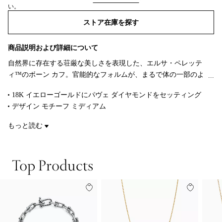
い。
ストア在庫を探す​​
商品説明および詳細について
自然界に存在する荘厳な美しさを表現した、エルサ・ペレッテ
ィ™のボーン カフ。官能的なフォルムが、まるで体の一部のよ
うに優美にフィットするデザインです。女性らしさを最大限に
18K イエローゴールドにパヴェ ダイヤモンドをセッティング
引き出した、気軽に身に着けて楽しめるこの画期的なデザイン
デザイン モチーフ ミディアム
は、1970年代に初めて発表されました。左手首に馴染むように
幅 61mm
形作られ、煌めくパヴェ ダイヤモンドがあしらわれたこの18K
もっと読む
左手用
イエローゴールドのボーン カフは、一つでも、ペアで身に着け
手首周りのサイズ スモール
ても優美な存在感を放つアイテムです。
ダイヤモンド 合計 2.47カラット
Top Products
一つもしくはペアで着用できるデザイン
Original designs by the Nando and Elsa Peretti Foundation
商品番号:74720595