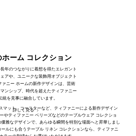
のホーム コレクション
の長年のつながりに着想を得たエレガント
ウェアや、ユニークな装飾用オブジェクト
ファニー ホームの新作デザインは、芸術
トマンシップ、時代を超えたティファニー
伝統を見事に融合しています。
スマット、コースターなど、ティファニーによる新作デザイン
詳しく見る
ーやティファニー ベリーズなどのテーブルウェア コレクショ
の優雅なデザインで、あらゆる瞬間を特別な場面へと昇華しまし
ールにも合うテーブル リネン コレクションなら、ティファニ