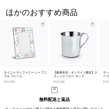
1837年創業以来のブランドの象徴であるティファニー ブルーの
エナメル フィニッシュが施され、一目でティファニーだとわか
ほかのおすすめ商品
るアイテムです。
商品番号:72172574
タイニー ティファニー:シー アニ
【銀座本店・オンライン限定】ク
ティ
マル フレーム
ラシック ベビー カップ
ー 
¥214,500
¥125,400
¥125
無料配送と返品