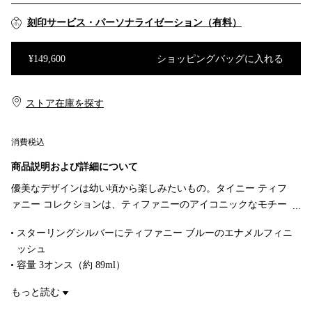
刻印サービス・パーソナライゼーション（有料）
¥149,600
ショッピングバッグに入れる
ショッピングバッグに入れる
ストア在庫を探す​​
消費税込
商品説明および詳細について
優美なデザインは幼い頃から楽しみたいもの。タイニー ティフ
ァニー コレクションは、ティファニーのアイコニックなモチー
フやジュエリーにオマージュを捧げ、大切なお子様の成長の節
スターリングシルバーにティファニー ブルーのエナメルフィニ
目を彩ります。スターリングシルバーで作り上げたベビー カッ
ッシュ
プは、心のこもったギフトとしても、ベビーの成長の記念品と
容量 3オンス（約 89ml）
してもふさわしいアイテムです。
食洗機使用不可
もっと読む
電子レンジ使用不可