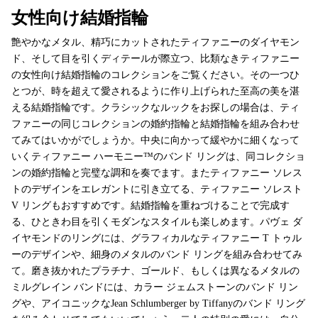
女性向け結婚指輪
艶やかなメタル、精巧にカットされたティファニーのダイヤモン
ド、そして目を引くディテールが際立つ、比類なきティファニー
の女性向け結婚指輪のコレクションをご覧ください。その一つひ
とつが、時を超えて愛されるように作り上げられた至高の美を湛
える結婚指輪です。クラシックなルックをお探しの場合は、ティ
ファニーの同じコレクションの婚約指輪と結婚指輪を組み合わせ
てみてはいかがでしょうか。中央に向かって緩やかに細くなって
いくティファニー ハーモニー™のバンド リングは、同コレクショ
ンの婚約指輪と完璧な調和を奏でます。またティファニー ソレス
トのデザインをエレガントに引き立てる、ティファニー ソレスト
V リングもおすすめです。結婚指輪を重ねづけることで完成す
る、ひときわ目を引くモダンなスタイルも楽しめます。パヴェ ダ
イヤモンドのリングには、グラフィカルなティファニー T トゥル
ーのデザインや、細身のメタルのバンド リングを組み合わせてみ
て。磨き抜かれたプラチナ、ゴールド、もしくは異なるメタルの
ミルグレイン バンドには、カラー ジェムストーンのバンド リン
グや、アイコニックなJean Schlumberger by Tiffanyのバンド リング