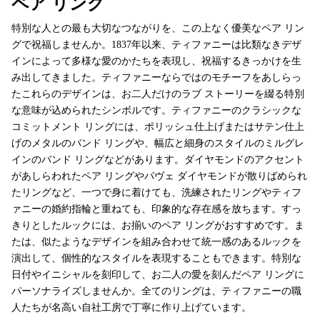
ペア リング
特別な人との最も大切なつながりを、この上なく優美なペア リン
グで祝福しませんか。1837年以来、ティファニーは比類なきデザ
インによって多様な愛のかたちを表現し、祝福するきっかけを生
み出してきました。ティファニーならではのモチーフをあしらっ
たこれらのデザインは、お二人だけのラブ ストーリーを綴る特別
な意味が込められたシンボルです。ティファニーのクラシックな
コミットメント リングには、ポリッシュ仕上げまたはサテン仕上
げのメタルのバンド リングや、幅広と細身のスタイルのミルグレ
インのバンド リングなどがあります。ダイヤモンドのアクセント
があしらわれたペア リングやパヴェ ダイヤモンドが散りばめられ
たリングなど、一つで身に着けても、洗練されたリングやティフ
ァニーの婚約指輪と重ねても、印象的な存在感を放ちます。すっ
きりとしたルックには、お揃いのペア リングがおすすめです。ま
たは、似たようなデザインを組み合わせて統一感のあるルックを
演出して、個性的なスタイルを表現することもできます。特別な
日付やイニシャルを刻印して、お二人の愛を刻んだペア リングに
パーソナライズしませんか。全てのリングは、ティファニーの職
人たちが名高い自社工房で丁寧に作り上げています。