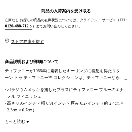
商品の入荷案内を受け取る
在庫なし お探しの商品の在庫状況については、クライアント サービス（TEL:
0120-488-712
）までお問い合わせください。
ストア在庫を探す​​
商品説明および詳細について
ティファニーが1966年に発表したキーリングに着想を得たリタ
ーン トゥ ティファニー™ コレクションは、ティファニーなら
ではの象徴的なモチーフで知られています。パラジウムメッキ
パラジウムメッキを施したブラスにティファニー ブルーのエナ
を施したブラスで作り上げられた遊び心あふれるこのハート ス
メル フィニッシュ
カーフ リングには、ティファニー ブルーのエナメル フィニッ
高さ 0.95インチ × 幅 0.91インチ × 厚み 0.27インチ（約 2.4cm ×
シュが施されています。お気に入りのティファニーのスカーフ
2.3cm × 0.7cm）
に、優美なアクセントを添えてみませんか。
商品番号:74619495
もっと読む