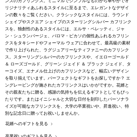
ンズのカフリンクス。ミニマルでシンプルなものから華やかでオ
リジナリティあふれるスタイルに至るまで、エレガントなデザイ
ンの数々をご覧ください。クラシックなスタイルには、ラウンド
シェイプやスクエア シェイプのスターリングシルバー カフリンク
スを。独創性のあるスタイルには、エルサ・ペレッティ、ジャ
ン・シュランバージェ、パロマ・ピカソの個性あふれるカフリン
クスをタキシードやフォーマル ウェアに合わせて。最高級の素材
で作り上げられた、ラグジュアリーなティファニーのカフリンク
ス。スターリングシルバーのカフリンクスや、イエローゴールド
＆ ローズゴールド、グリーン ジェイド ＆ ブラック ジェイド、タ
ーコイズ、エナメル仕上げのカフリンクスなど、幅広いデザイン
を取り揃えています。パーフェクトなギフトをお探しですか？ エ
ングレービングが施されたカフリンクスはいかがですか。花婿と
その親友たちに贈る、感謝の気持ちを伝えるギフトとしてもぴっ
たりです。またはイニシャルと大切な日付を刻印したパーソナラ
イズが可能なカフリンクスを、大学の卒業祝いや、昇進祝い、特
別な記念日に贈ってお祝いしませんか。
花婿へのギフトを見る
卒業祝いのギフトを見る