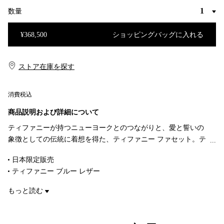
数量
¥368,500
ショッピングバッグに入れる
ショッピングバッグに入れる
ストア在庫を探す​​
消費税込
商品説明および詳細について
ティファニーが持つニューヨークとのつながりと、愛と誓いの
象徴としての伝統に着想を得た、ティファニー ファセット。テ
ィファニーが、至高の美を湛えるダイヤモンドやカラー ジェム
日本限定販売
ストーンのプレミア ブランドとしてのオーソリティであること
ティファニー ブルー レザー
を体現したコレクションです。ジェムストーンのようなシルエ
マイクロファイバーのライニング
ットと色合いが特徴的なミディアム サイズのジュエリー ボック
もっと読む
幅 5.7インチ × 高さ 3.8インチ × 長さ 8.4インチ（約 14.5cm ×
ス。お気に入りのティファニーのジュエリーを収めてみません
9.7cm × 21.3cm）
か。
商品番号:74626718