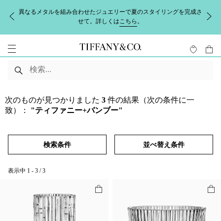
異なるメタルを組み合わせたジュエリーで夏のスタイリングを完成さ
せて。詳しくは
こちら
。
次のものが見つかりました
3
件の結果（次の条件に一
致）：
"ティファニー+バンブー"
検索条件
並べ替え条件
表示中
1
-
3
/
3