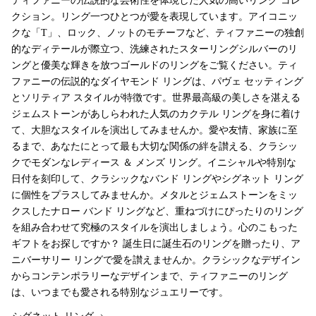
ティファニーの伝説的な芸術性を体現した人気の高いリング コレ
クション。リング一つひとつが愛を表現しています。アイコニッ
クな「T」、ロック、ノットのモチーフなど、ティファニーの独創
的なディテールが際立つ、洗練されたスターリングシルバーのリ
ングと優美な輝きを放つゴールドのリングをご覧ください。ティ
ファニーの伝説的なダイヤモンド リングは、パヴェ セッティング
とソリティア スタイルが特徴です。世界最高級の美しさを湛える
ジェムストーンがあしらわれた人気のカクテル リングを身に着け
て、大胆なスタイルを演出してみませんか。愛や友情、家族に至
るまで、あなたにとって最も大切な関係の絆を讃える、クラシッ
クでモダンなレディース ＆ メンズ リング。イニシャルや特別な
日付を刻印して、クラシックなバンド リングやシグネット リング
に個性をプラスしてみませんか。メタルとジェムストーンをミッ
クスしたナロー バンド リングなど、重ねづけにぴったりのリング
を組み合わせて究極のスタイルを演出しましょう。心のこもった
ギフトをお探しですか？ 誕生日に誕生石のリングを贈ったり、ア
ニバーサリー リングで愛を讃えませんか。クラシックなデザイン
からコンテンポラリーなデザインまで、ティファニーのリング
は、いつまでも愛される特別なジュエリーです。