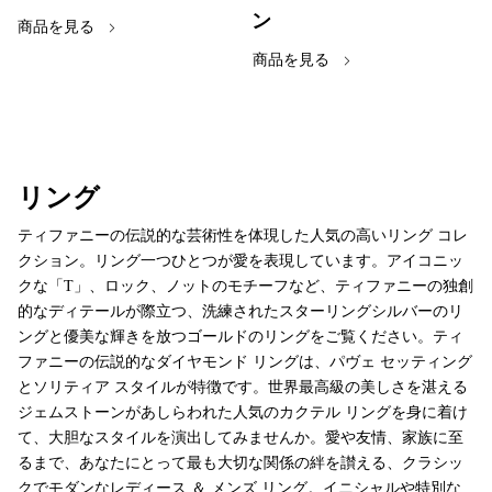
ン
商品を見る
商品を見る
リング
ティファニーの伝説的な芸術性を体現した人気の高いリング コレ
クション。リング一つひとつが愛を表現しています。アイコニッ
クな「T」、ロック、ノットのモチーフなど、ティファニーの独創
的なディテールが際立つ、洗練されたスターリングシルバーのリ
ングと優美な輝きを放つゴールドのリングをご覧ください。ティ
ファニーの伝説的なダイヤモンド リングは、パヴェ セッティング
とソリティア スタイルが特徴です。世界最高級の美しさを湛える
ジェムストーンがあしらわれた人気のカクテル リングを身に着け
て、大胆なスタイルを演出してみませんか。愛や友情、家族に至
るまで、あなたにとって最も大切な関係の絆を讃える、クラシッ
クでモダンなレディース ＆ メンズ リング。イニシャルや特別な