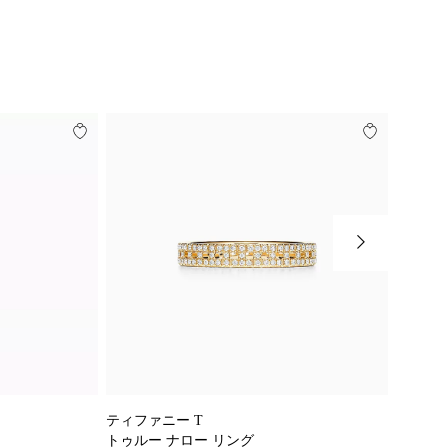
ティファニー T
エルサ
トゥルー ナロー リング
オープン