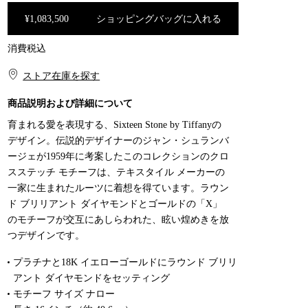
¥1,083,500
ショッピングバッグに入れる
消費税込
ショッピングバッグに入れる
ストア在庫を探す​​
商品説明および詳細について
育まれる愛を表現する、Sixteen Stone by Tiffanyの
デザイン。伝説的デザイナーのジャン・シュランバ
ージェが1959年に考案したこのコレクションのクロ
スステッチ モチーフは、テキスタイル メーカーの
一家に生まれたルーツに着想を得ています。ラウン
ド ブリリアント ダイヤモンドとゴールドの「X」
のモチーフが交互にあしらわれた、眩い煌めきを放
つデザインです。
プラチナと18K イエローゴールドにラウンド ブリリ
アント ダイヤモンドをセッティング
モチーフ サイズ ナロー