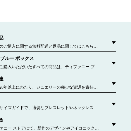
品
のご購入に関する無料配送と返品に関してはこちらを
 ブルー ボックス
ご購入いただいたすべての商品は、ティファニー ブル
包んでお届けいたします。この有名なパッケージが誕生
達
6年に遡ります。今ではすべてのブルー ボックスおよびブ
、持続可能な材料や再生紙から作られています。 詳しく
20年以上にわたり、ジュエリーの稀少な資源を責任を
ことに専念してきました。 詳しく見る
サイズガイドで、適切なブレスレットやネックレス、
をご確認ください。
る
uthoredContent.sizeGuideDefaultCategoryName='rings';if(!window.dataLayer.
authoredContent.ringsSizeGuideExperienc
ァニー ストアにて、新作のデザインやアイコニックな