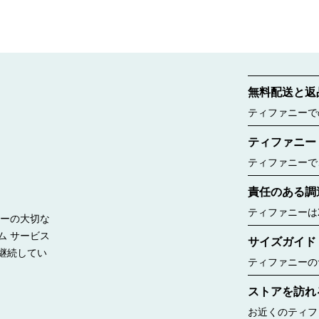
無料配送と返
ティファニーで
ご覧ください。
ティファニー
ティファニーで
ー ボックスに
責任のある調
したのは188
ルー バッグが
ティファニーは
リーの大切な
見る
持って調達する
ム サービス
サイズガイド
継続してい
ティファニーの
リングのサイズ
ストアを訪れ
window.tiffany.a
{window.tiffany.
お近くのティフ