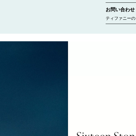
コレクションな
お問い合わせ
ちら
ティファニーの
ゆるニーズに合
す。婚約指輪の
ント、商品のお
いいたします。
Sixteen Ston