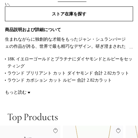
い。
ストア在庫を探す​​
商品説明および詳細について
生まれながらに独創的な才能をもったジャン・シュランバージ
ェの作品が誇る、世界で最も精巧なデザイン。研ぎ澄まされた
ディテールや、優美なルビーとダイヤモンドが際立つ、18K イ
18K イエローゴールドとプラチナにダイヤモンドとルビーをセッ
エローゴールドとプラチナで作り上げられたクロス ペンダント
ティング
です。
ラウンド ブリリアント カット ダイヤモンド 合計 2.82カラット
ラウンド カボション カット ルビー 合計 2.82カラット
チェーンは別売り
もっと読む
商品番号:60022671
Top Products