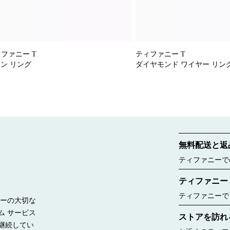
ファニー T
ティファニー T
ワン リング
ダイヤモンド ワイヤー リン
無料配送と返
ティファニーで
ご覧ください。
ティファニー
ティファニーで
リーの大切な
ー ボックスに
ム サービス
ストアを訪れ
したのは188
継続してい