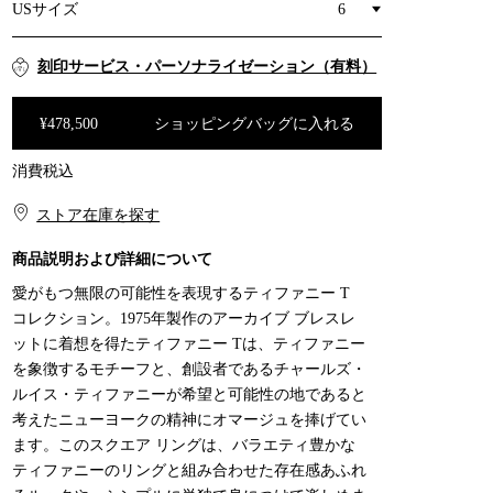
USサイズ
6
刻印サービス・パーソナライゼーション（有料）
¥478,500
ショッピングバッグに入れる
消費税込
ショッピングバッグに入れる
ストア在庫を探す​​
商品説明および詳細について
愛がもつ無限の可能性を表現するティファニー T
コレクション。1975年製作のアーカイブ ブレスレ
ットに着想を得たティファニー Tは、ティファニー
を象徴するモチーフと、創設者であるチャールズ・
ルイス・ティファニーが希望と可能性の地であると
考えたニューヨークの精神にオマージュを捧げてい
ます。このスクエア リングは、バラエティ豊かな
ティファニーのリングと組み合わせた存在感あふれ