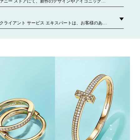
、持続可能な材料や再生紙から作られています。 詳しく
ァニー ストアにて、新作のデザインやアイコニックな
どをご覧ください。 お近くのティファニー ストアはこ
クライアント サービス エキスパートは、お客様のあら
わせてパーソナライズされたサービスをご提供しま
ご相談や、ギフト選び、お気軽な個別のアポイントメ
手入れや修理サービスなど、担当者がいつでもお手伝
 お問い合わせください