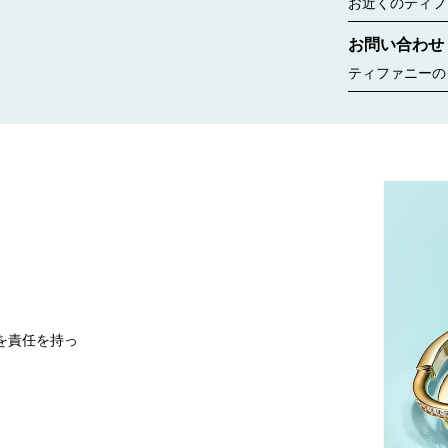
ルー バッグが
お近くのティフ
見る
コレクションな
お問い合わせ
ちら
ティファニーの
ゆるニーズに合
す。婚約指輪の
ント、商品のお
いいたします。
を責任を持っ