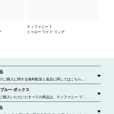
ティファニー T
ティファ
グ
トゥルー ワイド リング
T ワン
品
のご購入に関する無料配送と返品に関してはこちらを
 ブルー ボックス
ご購入いただいたすべての商品は、ティファニー ブル
包んでお届けいたします。この有名なパッケージが誕生
る
6年に遡ります。今ではすべてのブルー ボックスおよびブ