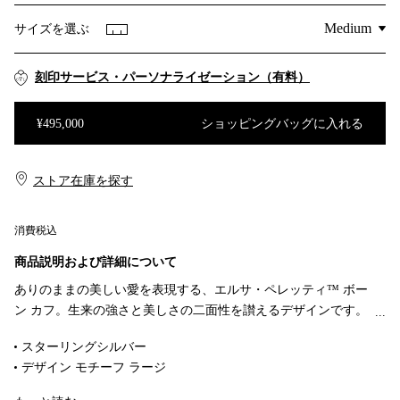
サイズを選ぶ
刻印サービス・パーソナライゼーション（有料）
¥495,000
ショッピングバッグに入れる
ショッピングバッグに入れる
ストア在庫を探す​​
消費税込
商品説明および詳細について
ありのままの美しい愛を表現する、エルサ・ペレッティ™ ボー
ン カフ。生来の強さと美しさの二面性を讃えるデザインです。
ペレッティが幼少期に訪れたローマのカプチン修道会の地下納
スターリングシルバー
骨堂や、魅了されていたアントニオ・ガウディの有機的な建築
デザイン モチーフ ラージ
に着想を得て、精巧に作り上げたスターリングシルバーのボー
幅 95mm
ン カフ。人間工学に基づき、左手首の形に優美にフィットす