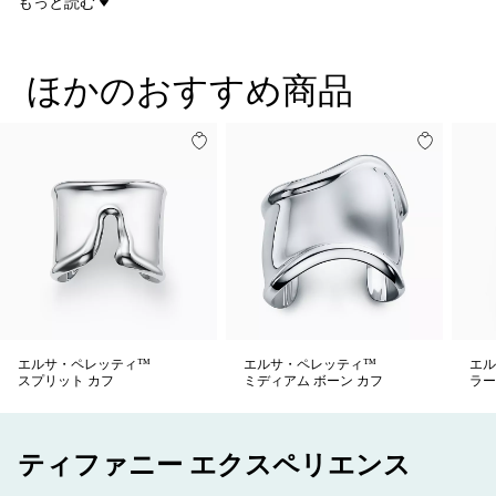
もっと読む
左手用
る、洗練されたアシンメトリーなデザインの官能的なフォルム
手首周りのサイズ ミディアム
が際立ちます。ペレッティの画期的な芸術性と革新的な精神の
一つもしくはペアで着用できるデザイン
証であるこのデザインは、あらゆるジュエリー コレクションに
ほかのおすすめ商品
Original designs copyrighted by the Nando and Elsa Peretti Foundation
加えたいタイムレスなアイテム。このスターリングシルバーの
商品番号:60020007
ボーン カフは、強さと個性を思い出させてくれるシンボルとし
て一つで身に着けても、コレクションの他のデザインと組み合
わせて自分らしさを表現することもできます。
エルサ・ペレッティ™
エルサ・ペレッティ™
エル
スプリット カフ
ミディアム ボーン カフ
ラー
ティファニー エクスペリエンス