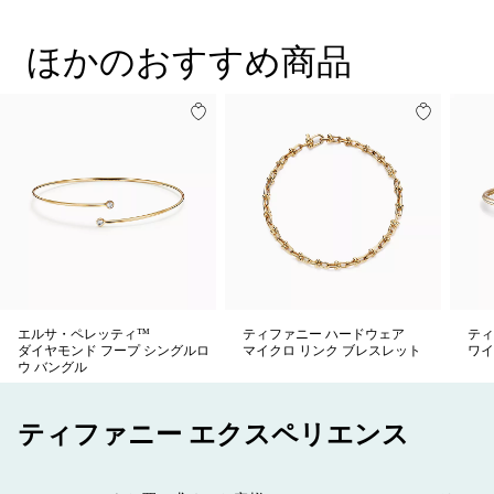
Original designs copyrighted by Elsa Peretti
商品番号:60152217
ほかのおすすめ商品
エルサ・ペレッティ™
ティファニー ハードウェア
ティ
ダイヤモンド フープ シングルロ
マイクロ リンク ブレスレット
ワイ
ウ バングル
ティファニー エクスペリエンス