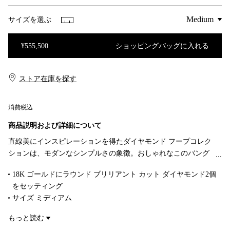
サイズを選ぶ
¥555,500
ショッピングバッグに入れる
ショッピングバッグに入れる
ストア在庫を探す​​
消費税込
商品説明および詳細について
直線美にインスピレーションを得たダイヤモンド フープコレク
ションは、モダンなシンプルさの象徴。おしゃれなこのバング
ルの重なった先端には、きらめきを放つダイヤモンドのアクセ
18K ゴールドにラウンド ブリリアント カット ダイヤモンド2個
ントが際立ちます。
をセッティング
サイズ ミディアム
内周 6.25"（約 16cm)
もっと読む
ダイヤモンド 合計 0.10カラット