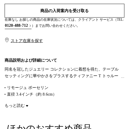
商品の入荷案内を受け取る
在庫なし お探しの商品の在庫状況については、クライアント サービス（TEL:
0120-488-712
）までお問い合わせください。
ストア在庫を探す​​
商品説明および詳細について
同名を冠したジュエリー コレクションに着想を得た、テーブル
セッティングに華やかさをプラスするティファニー T トゥルー
のディナーウェア。幾何学調に表現されたティファニー T トゥ
リモージュ ポーセリン
ルーのモチーフが際立つ、リモージュ ポーセリンで作り上げら
直径 3.4インチ（約 8.6cm）
れたマグカップの縁には、ゴールドのハンドペイント仕上げが
ブラック、縁にゴールドのハンドペイント
施されています。異なる色のティファニー T トゥルー デザート
もっと読む
電子レンジ使用不可
プレートを組み合わせて、サプライズに満ちたテーブル セッテ
食洗機使用可
ィングを演出してみませんか。
3色展開
ほかのおすすめ商品
商品番号:73475155