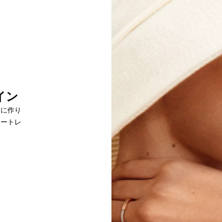
イン
巧に作り
ォートレ
す。