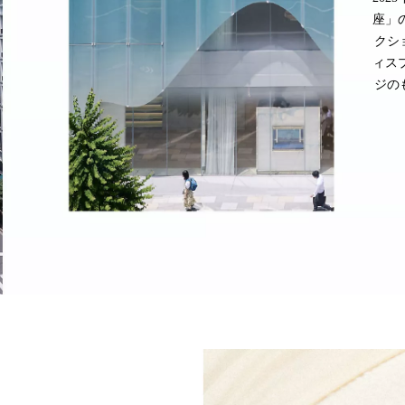
座」
クシ
ィスプ
ジの